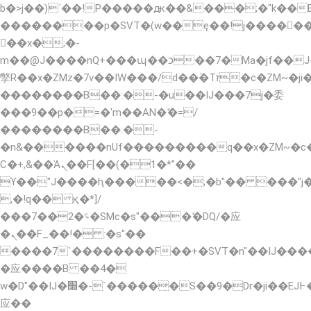
b�>j��)΄��!P�����ԫ��&���;�"k��B�޶�
��������p�SVT�(w��ę��!j�����
��x�;�-
m��@J����nQ+���պ��כ��7�Ma�jf��J��ͱ4j���Ѳ�
撆R��x�ZMz�7v��IW���/d��ٞ�Тז�c�ZM~�ji�� ߒ��sQz�����Ԡ��DW��3�De�n"��M�+/
��������B��:�-�u��IJ���7j�委
���9��p�=�'m��AN�ޭ�=/
��������B��:�-
�n&������nUf���������q��x�ZM~�
Ϲ�+,&��Ὰܢ��F[��(�1�*"��
ϒ��"J����ԧ�����<�;�b"�� ���"j�����ܢ�
,�!q�� қ�*]/
���؝�2��7�SMc�s"���ޭ�DQ/�应
�ܢ��F_��!� :�s"��
����7`��������F��+�SVT�n"��IJ����
�应����B ��4�
w�D"��IJ�׭�-`������S��9�Dr�ji��EJ߅��gJ�
应��